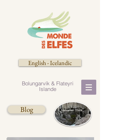
English - Icelandic
Bolungarvík​​ & Flateyri
Islande
Blog