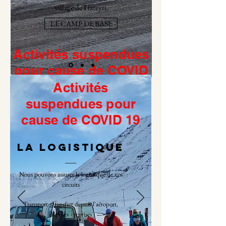
village de Flateyri.
LE CAMP DE BASE
Activités suspendues
pour cause de COVID
19
Activités
suspendues pour
cause de COVID 19
La Logistique
Nous pouvons assurer la logistique de vos
circuits
Transport : transfert depuis l'aéroport,
déposes - reprises