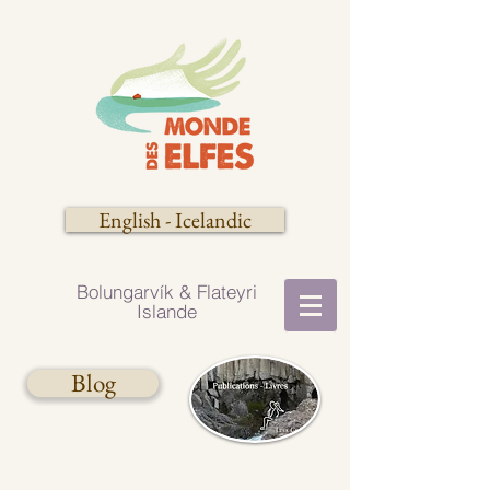
English - Icelandic
Bolungarvík​​ & Flateyri
Islande
Blog