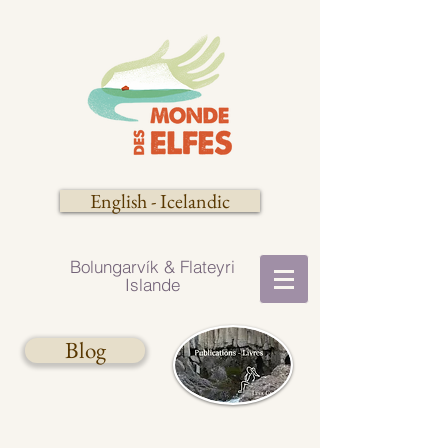
English - Icelandic
Bolungarvík​​ & Flateyri
Islande
Blog