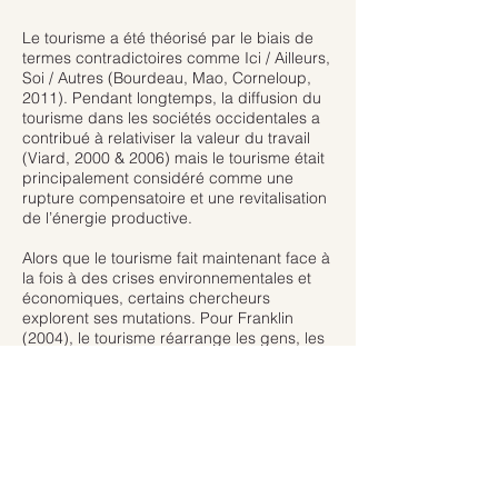
Le tourisme a été théorisé par le biais de
termes contradictoires comme Ici / Ailleurs,
Soi / Autres (Bourdeau, Mao, Corneloup,
2011). Pendant longtemps, la diffusion du
tourisme dans les sociétés occidentales a
contribué à relativiser la valeur du travail
(Viard, 2000 & 2006) mais le tourisme était
principalement considéré comme une
rupture compensatoire et une revitalisation
de l’énergie productive.
Alors que le tourisme fait maintenant face à
la fois à des crises environnementales et
économiques, certains chercheurs
explorent ses mutations. Pour Franklin
(2004), le tourisme réarrange les gens, les
choses, les technologies, les discours et
les valeurs dans un sens plutôt qu’un autre.
Le tourisme est un espace-temps
particulier au sein duquel l’individu fait
l’expérience de l’altérité. Dans nos
sociétés, où les gens vivent principalement
en zones urbaines, la nature représente un