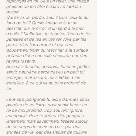
replonges en toi. Seul un reflet, une image
projetée de ton être éclaire ce tableau
désolé.
Qui es-tu, là, perdu, seul ? Que veux-tu au
fond de toi ? Quelle image vois-tu se
dessiner sur le miroir d’un fjord à la mer
d’huile ? Malhabile, tu écoutes l’écho de tes
pensées et de tes envies renvoyé par les
parois d’un fjord arqué et qui vient
doucement tinter ou résonner à la surface
brillante d’une eau salée éclairée par des
rayons rasants.
Si tu sais écouter, observer, toucher, goûter,
sentir, peut-être percevras-tu un petit toi
émerger, mal assuré, mais fidèle à tes
entrailles, à ce qui vit au plus profond de
toi.
Peut-être plongeras-tu alors dans les eaux
glacées de ce fjords pour sentir hurler en
toi ce moi profond, trop souvent ignoré,
encapsulé. Pour te libérer des gangues
lentement mais savamment tissées autour
de ce corps de chair et d’os ; par des
années de vie, par des siècles de culture,