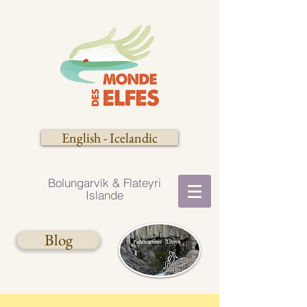
English - Icelandic
Bolungarvík​​ & Flateyri
Islande
Blog