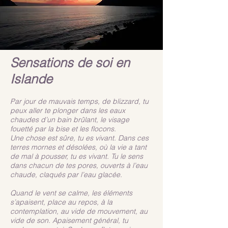
Sensations de soi en
Islande
Par jour de mauvais temps, de blizzard, tu
peux aller te plonger dans les eaux
chaudes d’un bain brûlant, le visage
fouetté par la bise et les flocons.
Une chose est sûre, tu es vivant. Dans ces
terres mornes et désolées, où la vie a tant
de mal à pousser, tu es vivant. Tu le sens
dans chacun de tes pores, ouverts à l’eau
chaude, claqués par l’eau glacée.
Quand le vent se calme, les éléments
s’apaisent, place au repos, à la
contemplation, au vide de mouvement, au
vide de son. Apaisement général, tu