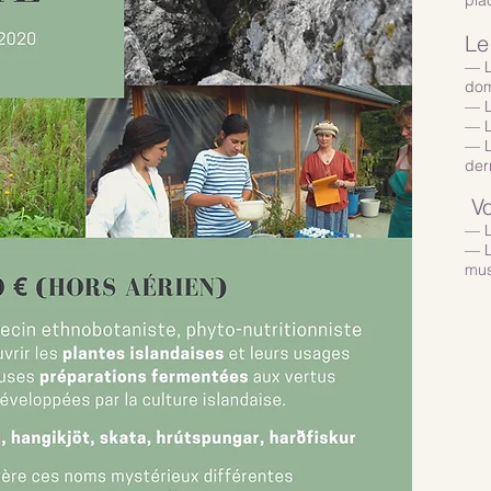
Le
— L
dom
— L
— L
— L
der
Vo
— L
— L
mu