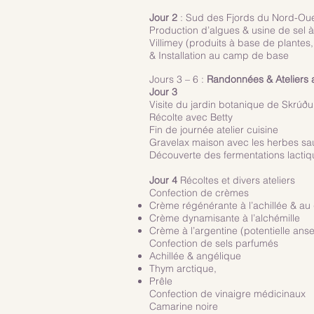
Jour 2
: Sud des Fjords du Nord-Ou
Production d’algues & usine de sel 
Villimey (produits à base de plantes
& Installation au camp de base
Jours 3 – 6 :
Randonnées & Ateliers
Jour 3
Visite du jardin botanique de Skrúðu
Récolte avec Betty
Fin de journée atelier cuisine
Gravelax maison avec les herbes sa
Découverte des fermentations lactiq
Jour 4
Récoltes et divers ateliers
Confection de crèmes
Crème régénérante à l’achillée & au g
Crème dynamisante à l’alchémille
Crème à l’argentine (potentielle anse
Confection de sels parfumés
Achillée & angélique
Thym arctique,
Prêle
Confection de vinaigre médicinaux
Camarine noire