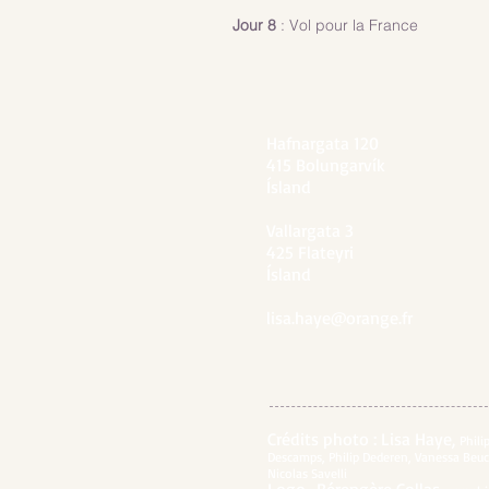
Jour 8
: Vol pour la France
Hafnargata 120
415 Bolungarvík
Ísland
Vallargata 3
425 Flateyri
Ísland
lisa.haye@orange.fr
Crédits photo : Lisa Haye,
Phili
Descamps, Philip Dederen, Vanessa Beu
Nicolas Savelli