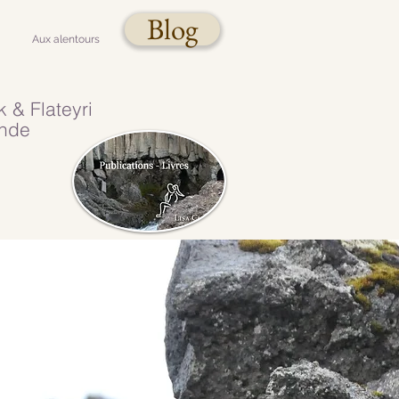
Blog
Aux alentours
​ & Flateyri
ande