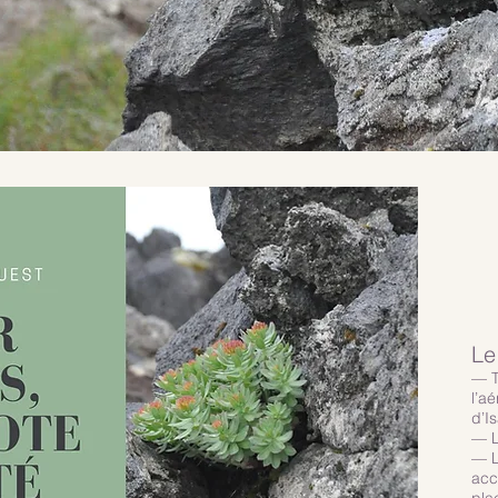
Le
— T
l’a
d’I
— L
— L
acc