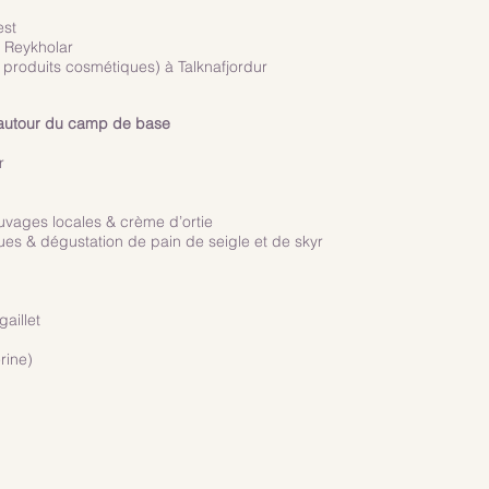
est
à Reykholar
, produits cosmétiques) à Talknafjordur
 autour du camp de base
r
uvages locales & crème d’ortie
ues & dégustation de pain de seigle et de skyr
aillet
rine)