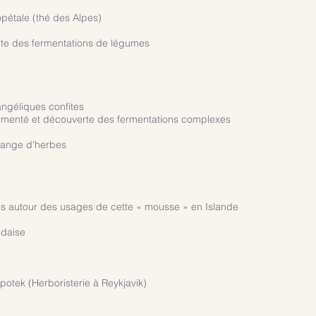
opétale (thé des Alpes)
te des fermentations de légumes
angéliques confites
rmenté et découverte des fermentations complexes
lange d’herbes
res autour des usages de cette « mousse » en Islande
ndaise
apotek (Herboristerie à Reykjavik)