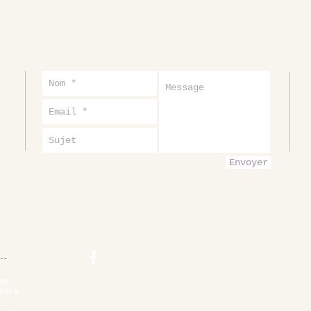
Envoyer
ppe
cher &