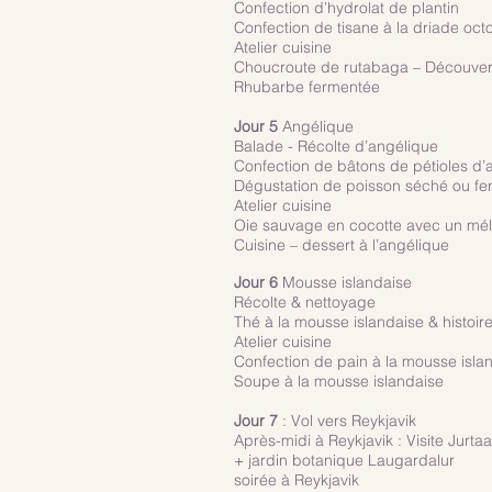
Confection d’hydrolat de plantin
Confection de tisane à la driade oct
Atelier cuisine
Choucroute de rutabaga – Découver
Rhubarbe fermentée
Jour 5
Angélique
Balade - Récolte d’angélique
Confection de bâtons de pétioles d’
Dégustation de poisson séché ou fe
Atelier cuisine
Oie sauvage en cocotte avec un mé
Cuisine – dessert à l’angélique
Jour 6
Mousse islandaise
Récolte & nettoyage
Thé à la mousse islandaise & histoi
Atelier cuisine
Confection de pain à la mousse isla
Soupe à la mousse islandaise
Jour 7
: Vol vers Reykjavik
Après-midi à Reykjavik : Visite Jurta
+ jardin botanique Laugardalur
soirée à Reykjavik